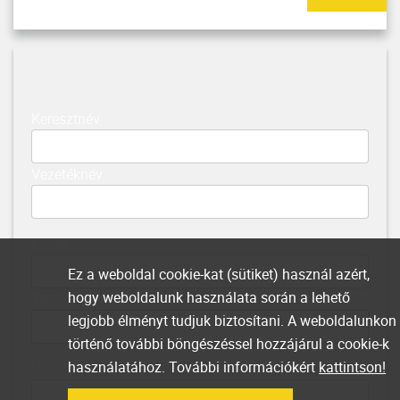
Keresztnév
Vezetéknév
Email
Ez a weboldal cookie-kat (sütiket) használ azért,
hogy weboldalunk használata során a lehető
Telefonszám
legjobb élményt tudjuk biztosítani. A weboldalunkon
történő további böngészéssel hozzájárul a cookie-k
használatához. További információkért
kattintson!
Üzenet