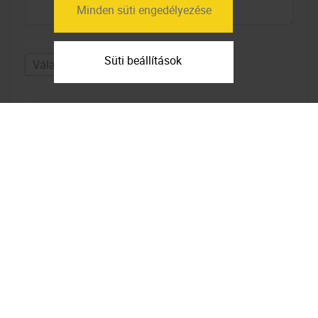
Minden süti engedélyezése
Mekkora lakások érdekelnek?
Süti beállítások
Elfogadom az
adatfelhasználási
feltételeket
Feliratkozom a hírlevélre
Térkép