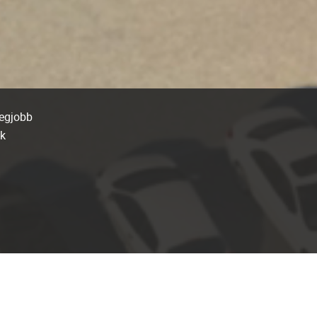
legjobb
-k
kelt
e-