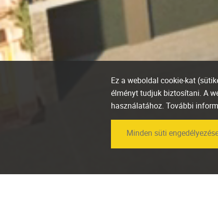
Ez a weboldal cookie-kat (süti
élményt tudjuk biztosítani. A 
használatához. További infor
Minden süti engedélyezés
Díjazták a Marone
House-t a BIG SEE