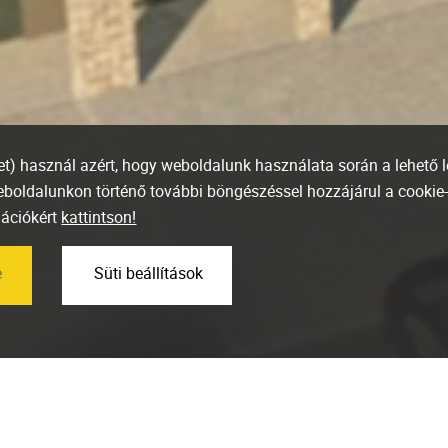
ket) használ azért, hogy weboldalunk használata során a lehető 
weboldalunkon történő további böngészéssel hozzájárul a cookie
mációkért
kattintson!
e
Süti beállítások
Minden lakás el
a Marone Hous