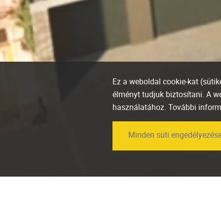
Ez a weboldal cookie-kat (süti
élményt tudjuk biztosítani. A 
használatához. További infor
Minden süti engedélyezés
Díjazták a Marone
House-t a BIG SEE