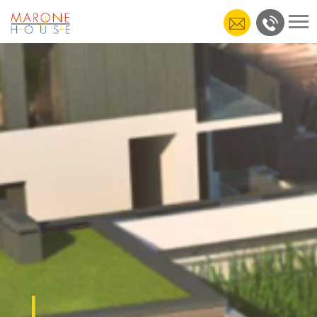
To
nav