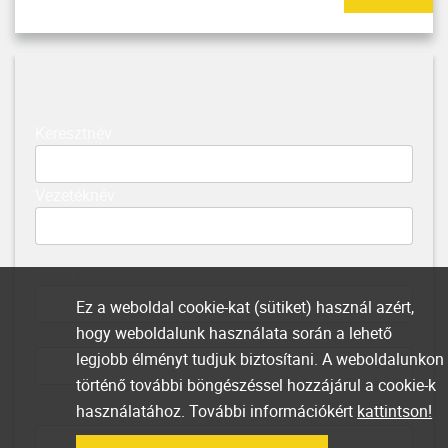
Keresztnév
Vezetéknév
Email
Ez a weboldal cookie-kat (sütiket) használ azért,
hogy weboldalunk használata során a lehető
Telefonszám
legjobb élményt tudjuk biztosítani. A weboldalunkon
történő további böngészéssel hozzájárul a cookie-k
használatához. További információkért
kattintson!
Üzenet