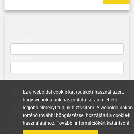
Keresztnév
Vezetéknév
Email
Ez a weboldal cookie-kat (sütiket) használ azért,
hogy weboldalunk használata során a lehető
Telefonszám
legjobb élményt tudjuk biztosítani. A weboldalunkon
történő további böngészéssel hozzájárul a cookie-k
használatához. További információkért
kattintson!
Üzenet