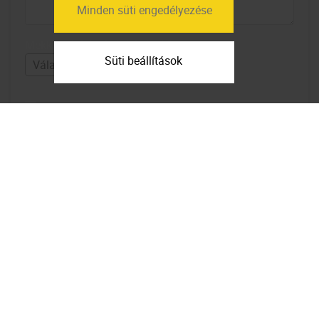
Minden süti engedélyezése
Mekkora lakások érdekelnek?
Süti beállítások
Elfogadom az
adatfelhasználási
feltételeket
Feliratkozom a hírlevélre
Térkép