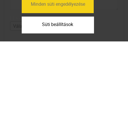
Minden süti engedélyezése
Mekkora lakások érdekelnek?
Süti beállítások
Elfogadom az
adatfelhasználási
feltételeket
Feliratkozom a hírlevélre
Térkép