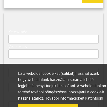
Keresztnév
Vezetéknév
Email
Ez a weboldal cookie-kat (sütiket) használ azért,
hogy weboldalunk használata során a lehető
Telefonszám
legjobb élményt tudjuk biztosítani. A weboldalunkon
történő további böngészéssel hozzájárul a cookie-k
használatához. További információkért
kattintson!
Üzenet