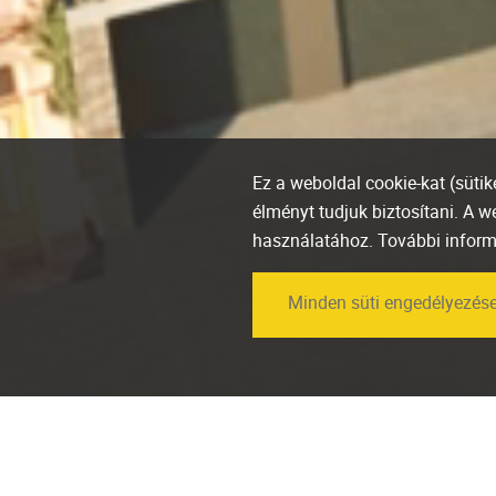
Ez a weboldal cookie-kat (süti
élményt tudjuk biztosítani. A 
használatához. További infor
Minden süti engedélyezés
Díjazták a Marone
House-t a BIG SEE