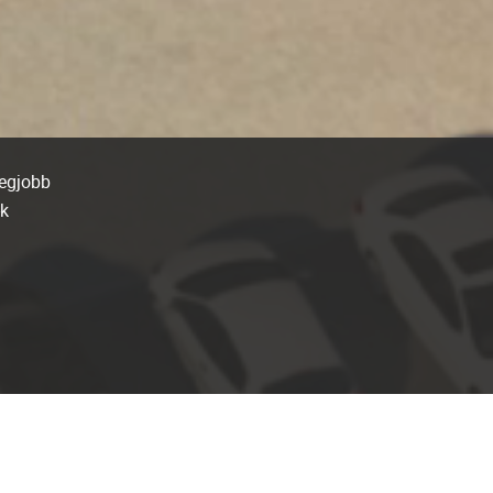
legjobb
-k
kelt
e-