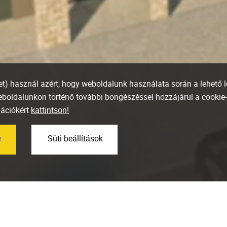
ket) használ azért, hogy weboldalunk használata során a lehető 
weboldalunkon történő további böngészéssel hozzájárul a cookie
mációkért
kattintson!
e
Süti beállítások
Minden lakás el
a Marone Hous