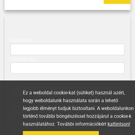
Keresztnév
Vezetéknév
Email
Ez a weboldal cookie-kat (sütiket) használ azért,
hogy weboldalunk használata során a lehető
Telefonszám
legjobb élményt tudjuk biztosítani. A weboldalunkon
történő további böngészéssel hozzájárul a cookie-k
használatához. További információkért
kattintson!
Üzenet