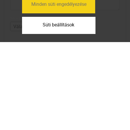
Minden süti engedélyezése
Mekkora lakások érdekelnek?
Süti beállítások
Elfogadom az
adatfelhasználási
feltételeket
Feliratkozom a hírlevélre
Térkép