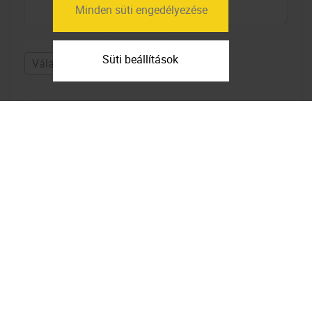
Minden süti engedélyezése
Mekkora lakások érdekelnek?
Süti beállítások
Elfogadom az
adatfelhasználási
feltételeket
Feliratkozom a hírlevélre
Térkép