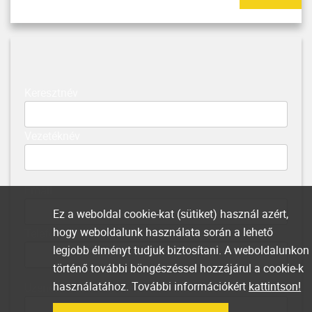
Keresztnév
Vezetéknév
Email
Ez a weboldal cookie-kat (sütiket) használ azért,
hogy weboldalunk használata során a lehető
Telefonszám
legjobb élményt tudjuk biztosítani. A weboldalunkon
történő további böngészéssel hozzájárul a cookie-k
használatához. További információkért
kattintson!
Üzenet