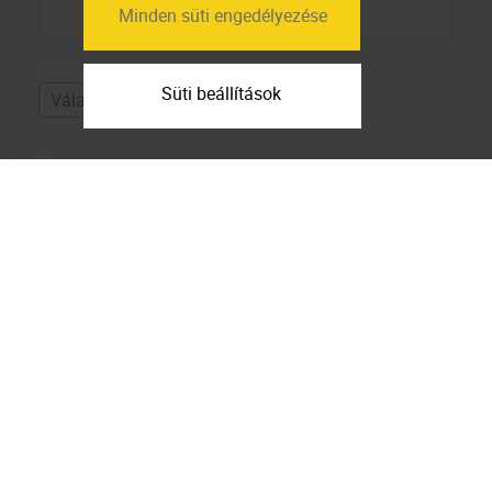
Minden süti engedélyezése
Mekkora lakások érdekelnek?
Süti beállítások
Elfogadom az
adatfelhasználási
feltételeket
Feliratkozom a hírlevélre
Térkép