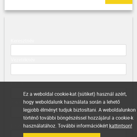
Keresztnév
Vezetéknév
Email
Ez a weboldal cookie-kat (sütiket) használ azért,
hogy weboldalunk használata során a lehető
Telefonszám
legjobb élményt tudjuk biztosítani. A weboldalunkon
történő további böngészéssel hozzájárul a cookie-k
használatához. További információkért
kattintson!
Üzenet