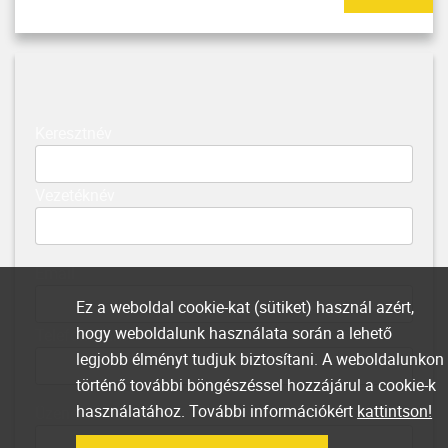
Keresztnév
Vezetéknév
Email
Ez a weboldal cookie-kat (sütiket) használ azért,
hogy weboldalunk használata során a lehető
Telefonszám
legjobb élményt tudjuk biztosítani. A weboldalunkon
történő további böngészéssel hozzájárul a cookie-k
használatához. További információkért
kattintson!
Üzenet