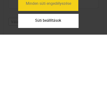
Minden süti engedélyezése
Mekkora lakások érdekelnek?
Süti beállítások
Elfogadom az
adatfelhasználási
feltételeket
Feliratkozom a hírlevélre
Térkép