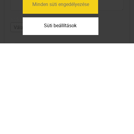
Minden süti engedélyezése
Mekkora lakások érdekelnek?
Süti beállítások
Elfogadom az
adatfelhasználási
feltételeket
Feliratkozom a hírlevélre
Térkép