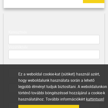
Keresztnév
Vezetéknév
Email
Ez a weboldal cookie-kat (sütiket) használ azért,
hogy weboldalunk használata során a lehető
Telefonszám
legjobb élményt tudjuk biztosítani. A weboldalunkon
történő további böngészéssel hozzájárul a cookie-k
használatához. További információkért
kattintson!
Üzenet