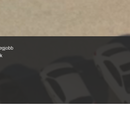
legjobb
-k
kelt
e-