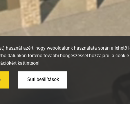
ket) használ azért, hogy weboldalunk használata során a lehető 
weboldalunkon történő további böngészéssel hozzájárul a cookie
mációkért
kattintson!
e
Süti beállítások
Minden lakás el
a Marone Hous