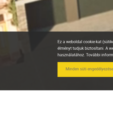
Ez a weboldal cookie-kat (süti
élményt tudjuk biztosítani. A 
használatához. További infor
Minden süti engedélyezés
Díjazták a Marone
House-t a BIG SEE